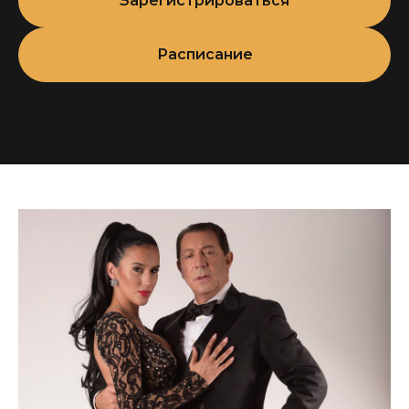
Зарегистрироваться
de Pista на Мундиаль в Буэнос-Айресе в 2022
году.
Расписание
Пара Себастьяна и Синтии из Патагонии стала
популярна и востребована задолго до своего
триумфа, их восторженно встречали
на фестивалях и семинарах на всех
континентах. Талантливые артисты, которые
посвятили себя танго безраздельно, знакомы
с детства.
Синтия танцует с 10 лет, Себастьян с 5 лет.
Их карьерный путь был насыщен и непрост:
три финала Кубка мира, из которых — два
с призовыми местами. На третьем финале
в 2021 им оставалось всего 14 тысячных
до золота — такие результаты, которых
хватило бы любому. Но целеустремлённость
и непрестанный рост мастерства не позволили
им остановиться на достигнутом и, наконец,