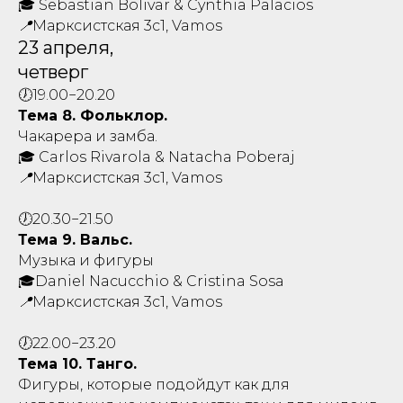
🎓 Sebastian Bolivar & Cynthia Palacios
📍Марксистская 3с1, Vamos
23 апреля,
четверг
🕖19.00−20.20
Тема 8. Фольклор.
Чакарера и замба.
🎓 Carlos Rivarola & Natacha Poberaj
📍Марксистская 3с1, Vamos
🕖20.30−21.50
Тема 9. Вальс.
Музыка и фигуры
🎓Daniel Nacucchio & Cristina Sosa
📍Марксистская 3с1, Vamos
🕖22.00−23.20
Тема 10. Танго.
Фигуры, которые подойдут как для