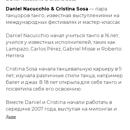
Daniel Nacucchio & Cristina Sosa
— пара
танцоров танго, известная выступлениями на
международных фестивалях и мастер-классах
Daniel Nacucchio начал учиться танго в 16 лет,
учился у известных исполнителей, таких как
Lampazo, Carlos Pérez, Gabriel Misse и Roberto
Herrera.
Cristina Sosa начала танцевальную карьеру в 9
лет, изучала различные стили танца, например
балет и джаз. В 18 лет открыла для себя танго и
посвятила себя его освоению.
Вместе Daniel и Cristina начали работать в
середине 2007 года, выступая на милонгах и
участвуя в шоу Complejo Tango. В 2008 году
Далее
пара выиграла четыре чемпионата за один год:
World Tango Championship (Tango Salon),