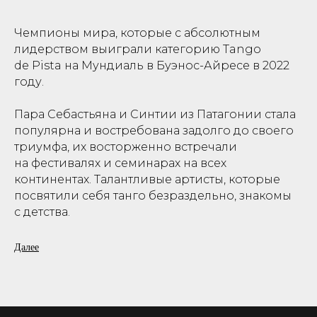
Чемпионы мира, которые с абсолютным
лидерством выиграли категорию Tango
de Pista на Мундиаль в Буэнос-Айресе в 2022
году.
Пара Себастьяна и Синтии из Патагонии стала
популярна и востребована задолго до своего
триумфа, их восторженно встречали
на фестивалях и семинарах на всех
континентах. Талантливые артисты, которые
посвятили себя танго безраздельно, знакомы
с детства.
Синтия танцует с 10 лет, Себастьян с 5 лет.
Далее
Их карьерный путь был насыщен и непрост:
три финала Кубка мира, из которых — два
с призовыми местами. На третьем финале
в 2021 им оставалось всего 14 тысячных