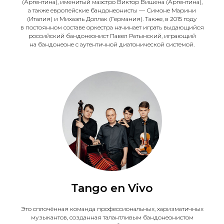
(Аргентина), именитый маэстро Виктор Вишена (Аргентина),
а также европейские бандонеонисты — Симоне Марини
(Италия) и Михаэль Доллак (Германия). Также, в 2015 году
в постоянном составе оркестра начинает играть выдающийся
российский бандонеонист Павел Ратынский, играющий
на бандонеоне с аутентичной диатонической системой.
Tango en Vivo
Это сплочённая команда профессиональных, харизматичных
музыкантов, созданная талантливым бандонеонистом