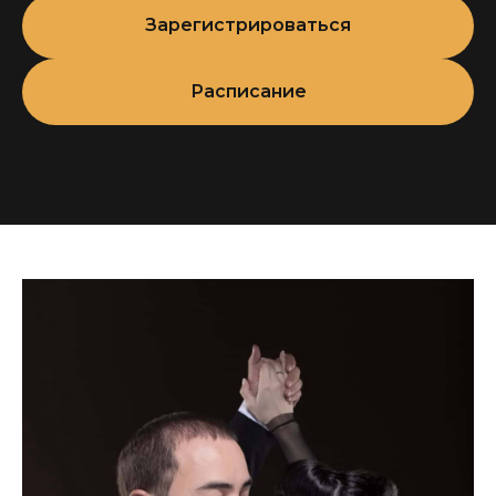
начала танцевать танго с юных лет, после
Зарегистрироваться
длительного обучения аргентинским
народным танцам. С 2007 года она танцует
в паре с Мигелем Зотто. Она является первой
Расписание
танцовщицей в шоу TangoX2 Company,
выступает на крупных фестивалях
и международных мероприятиях, проводит
мастер-классы по танго, семинары, практикумы
и курсы. Дайана обладает уникальной
выразительностью, женственностью
и чувственностью в танго. Уже несколько лет
Мигель с Дайаной ведут интенсивную
преподавательскую деятельность в Италии
и в самых важных европейских городах, как
с семинарами и мастер-классами, так
и принимая участие в фестивалях и танго-шоу.