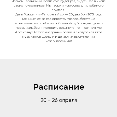
Иваном Таланиным. Коллектив будет рад видеть Вас в числе
своих поклонников! Мы творим искусство для любимого
зрителя!
День Рождения «Tango en Vivo» — 20 декабря 2015 года.
Меньше чем за год оркестру удалось блестяще
зарекомендовать себя излюбленной публике, выпустить
первый альбом и покорить родину танго — солнечную
Аргентину! Авторские аранжировки и виртуозная игра
музыкантов сделали и делают их выступления
незабываемыми!
Расписание
20 - 26 апреля