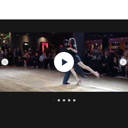
школа навсегда вплела в её танец глубину
и аутентичность. Мировое признание пришло
с присоединением к знаменитой труппе
«Tango x 2″ Мигеля Анхеля Зотто в 2000 году.
Два года интенсивных гастролей по Европе,
США и Аргентине в шоу „Perfumes de Tango“
и "Una Noche de Tango», где она танцевала
с такими партнерами, как Рикардо Барриос
и Хесус Веласкес.
Carlos Rivarola — одна из ключевых фигур,
определивших лицо современного
аргентинского танго. Его путь в танце начался
с фольклорных корней: в возрасте 7 лет он уже
выступал в детском коллективе на фестивалях
в Буэнос-Айресе. К двенадцати годам
он открыл для себя танго, иногда танцуя
на сцене со своим первым преподавателем.
Его профессиональный дебют состоялся в 1968