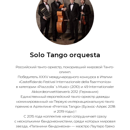
Solo Tango orquesta
Российский танго-оркестр, покоривший мировой Танго-
олимп.
Победитель XXXV международного конкурса в Италии
«Castelfidardo Festival Internazionale della fisarmonica»
в категории «Piazzolla`s Music» (2010) и 49 Internationaler
Akkordeonwettbewerb 2012 (Германия)
Единственный европейский танго-оркестр дважды
номинированный на Первую интернациональную танго
премию в Аргентине «Premios Tango» (Буэнос-Айрес 2018
и 2019 годы) !
С 2015 года коллектив начал сотрудничает сразу
с несколькими бандонеонистами, среди которых мировая
звезда, «Паганини бандонеона» — маэстро Лаутаро Греко