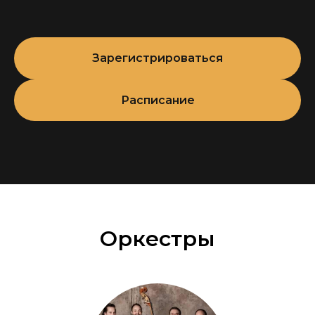
году в 16 лет на сцене Auditorium Theatre
в спектаклях Buenas Noches Mar del Plata
вместе со звёздами первой величины, такими
Зарегистрироваться
как Мариано Морес. Уже в 1970 году
он покорял самое элегантное кабаре Буэнос-
Айреса и телевидение, деля сцену
Расписание
с легендами: Роберто Гойенече, Хуаном
Карлосом Копесом, Виртуласо, Альберто
Кастильо и многими другими. Мировое
признание пришло в 1983 году, когда
продюсеры Клаудио Сеговия и Эктор
Оресцоли пригласили их в легендарное шоу
«Tango Argentino». Дебют в парижском Théâtre
du Châtelet, а затем триумф на Бродвее в Нью-
Оркестры
Йорке в 1985 году произвели мировую
сенсацию. Это шоу стало катализатором
глобального возрождения танго, и дуэт
Риварола был в самом его эпицентре.