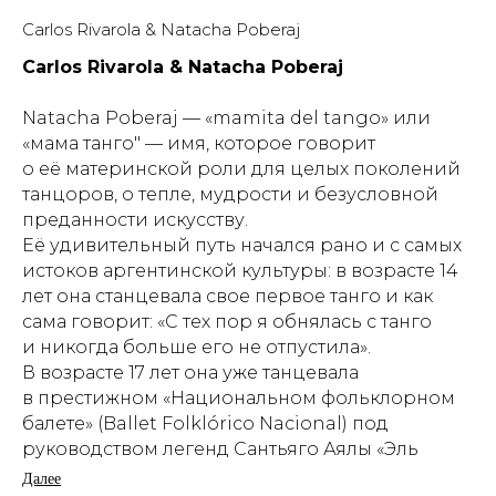
Carlos Rivarola & Natacha Poberaj
Carlos Rivarola & Natacha Poberaj
Natacha Poberaj — «mamita del tango» или
«мама танго" — имя, которое говорит
о её материнской роли для целых поколений
танцоров, о тепле, мудрости и безусловной
преданности искусству.
Её удивительный путь начался рано и с самых
истоков аргентинской культуры: в возрасте 14
лет она станцевала свое первое танго и как
сама говорит: «С тех пор я обнялась с танго
и никогда больше его не отпустила».
В возрасте 17 лет она уже танцевала
в престижном «Национальном фольклорном
балете» (Ballet Folklórico Nacional) под
руководством легенд Сантьяго Аялы «Эль
Чукаро» и Нормы Виолы. Это фундаментальная
Далее