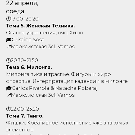
22 апреля,
среда
🕖19.00−20.20
Тема 5. Женская Техника.
Осанка, украшения, очо, Хиро.
🎓Cristina Sosa
📍Марксистская 3с1, Vamos
🕖20.30−21.50
Тема 6. Милонга.
Милонга лиса и траспье. Фигуры и хиро
с траспье. Интерпретация каденсии в милонге
🎓Carlos Rivarola & Natacha Poberaj
📍Марксистская 3с1, Vamos
🕖22.00−23.20
Тема 7. Танго.
Фишки. Креативное исполнение уже знакомых
элементов.