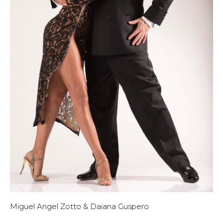
привели к мировой славе в 2022 году.
Среди главных вдохновителей и наставников
пары можно назвать таких мэтров, как Ариадна
Навейра и Фернандо Санчез, Фабиан Перальта
и Хосефина Бермудез, Джонатан Сааведра
и Кларисса Арагон.
Их танец определённо обладает собственным
характером и стилем: он поистине
одухотворенный и проникновенный,
искренний и очень творческий.
Miguel Angel Zotto & Daiana Guspero