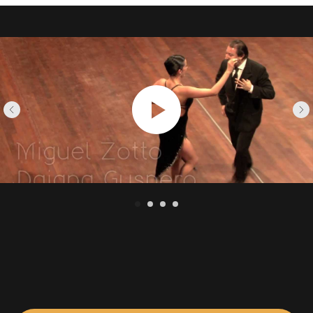
трех величайших танцоров танго века,
единственным, кто все еще на сцене, а в 2002
году он был номинирован на звание
«Академический» Национальной академией
танго Буэнос-Айреса. В 1998 году Зотто основал
собственную танцевальную компанию TangoX
2, единственную танго-компанию, признанную
во всем мире, и бесспорный бренд гарантии
и профессионализма. Для этой компании
Мигель Анхель Зотто создал и поставил —
всегда при поддержке лучших музыкальных
ансамблей — несколько танго-шоу,
представленных в Канаде, США, Европе,
Японии и Латинской Америке.
Daiana Guspero — одна из самых важных
и признанных на международном уровне
профессиональных танцовщиц танго
и преподавателей танцев Аргентины. Она