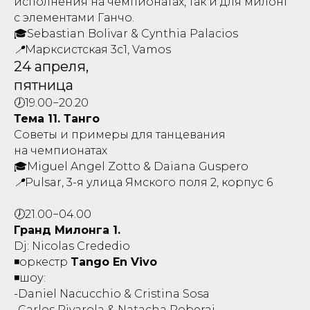
исполнения на чемпионатах, так и для милонг
с элементами Ганчо.
🎓Sebastian Bolivar & Cynthia Palacios
📍Марксистская 3с1, Vamos
24 апреля,
пятница
🕖19.00−20.20
Тема 11. Танго
Советы и примеры для танцевания
на чемпионатах
🎓Miguel Angel Zotto & Daiana Guspero
📍Pulsar, 3-я улица Ямского поля 2,
корпус 6
🕖21.00−04.00
Гранд Милонга 1.
Dj: Nicolas Crededio
◾️оркестр
Tango En Vivo
◾️шоу:
-Daniel Nacucchio & Cristina Sosa
-Carlos Rivarola & Natacha Poberaj