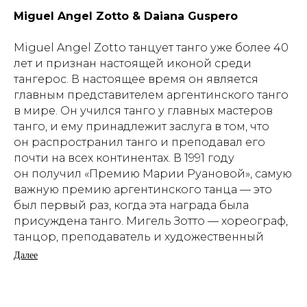
Miguel Angel Zotto & Daiana Guspero
Miguel Angel Zotto танцует танго уже более 40
лет и признан настоящей иконой среди
тангерос. В настоящее время он является
главным представителем аргентинского танго
в мире. Он учился танго у главных мастеров
танго, и ему принадлежит заслуга в том, что
он распространил танго и преподавал его
почти на всех континентах. В 1991 году
он получил «Премию Марии Руановой», самую
важную премию аргентинского танца — это
был первый раз, когда эта награда была
присуждена танго. Мигель Зотто — хореограф,
танцор, преподаватель и художественный
руководитель компании TangoX2, В 1999 году
Далее
Зотто выиграл премию Позитано, одну
из самых важных танцевальных наград
в Италии, а в 2000 году он был выбран среди