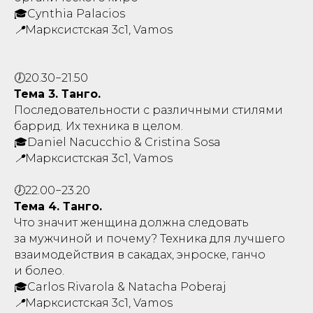
🎓Cynthia Palacios
📍Марксистская 3с1, Vamos
🕖20.30−21.50
Тема 3. Танго.
Последовательности с различными стилями
баррид. Их техника в целом.
🎓Daniel Nacucchio & Cristina Sosa
📍Марксистская 3с1, Vamos
🕖22.00−23.20
Тема 4. Танго.
Что значит женщина должна следовать
за мужчиной и почему? Техника для лучшего
взаимодействия в сакадах, энроске, ганчо
и болео.
🎓Carlos Rivarola & Natacha Poberaj
📍Марксистская 3с1, Vamos