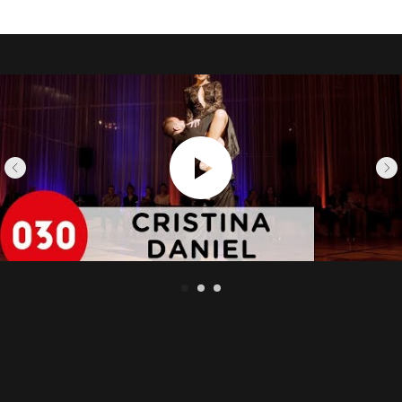
Metropolitan Tango Championship (Tango
Salon), Metropolitan Tango Championship
(Milonga), Japan Open (Tango Salon). С тех пор
Daniel и Cristina стали востребованными
танцорами и инструкторами на
международных фестивалях и мастер-классах.
Они учат простым шагам, которые можно
танцевать в милонге, и связывают шаги с их
историей. Назначены судьями на престижный
el Mundial del Tango Buenos Aires —
ежегодный чемпионат, который показывает
лучших танцоров танго со всего мира.