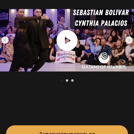
до золота — такие результаты, которых
хватило бы любому. Но целеустремлённость
и непрестанный рост мастерства не позволили
им остановиться на достигнутом и, наконец,
привели к мировой славе в 2022 году.
Среди главных вдохновителей и наставников
пары можно назвать таких мэтров, как Ариадна
Навейра и Фернандо Санчез, Фабиан Перальта
и Хосефина Бермудез, Джонатан Сааведра
и Кларисса Арагон.
Их танец определённо обладает собственным
характером и стилем: он поистине
одухотворенный и проникновенный,
искренний и очень творческий.💥
Чемпионы мира, которые с абсолютным
лидерством выиграли категорию Tango